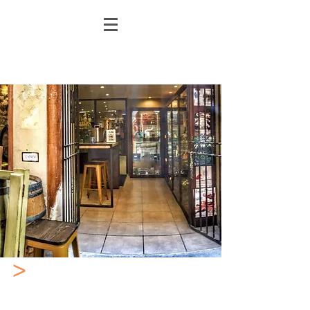
>
La méthode du rasage
au Coupe-Choux