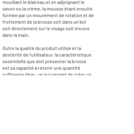
mouillant le blaireau et en adjoignant le
savon ou la crème, la mousse étant ensuite
formée par un mouvement de rotation et de
frottement de la brosse soit dans un bol
soit directement sur le visage soit encore
dans la main.
Outre la qualité du produit utilisé et la
dextérité de l'utilisateur, la caractéristique
essentielle que doit présenter la brosse
est sa capacité à retenir une quantité
suffisante d'eau, ce qui permet de créer un
mousse riche et homogène.
>
Le saviez-vous?
Une coutume ancienne consistait à
utiliser un sabre différent par jour de la
semaine, afin de laisser les autres
reposer après l'affûtage. Les sept sabres
présentés dans un luxueux coffret